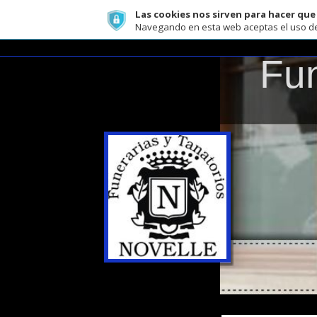
Las cookies nos sirven para hacer que funci
Navegando en esta web aceptas el uso de cookies 
"TANA
Fune
"TANATORIOS
Rogamos, para ma
NOVELLE" - LUGO
- BECERREÁ - AS