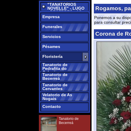
NOGAIS -
Empresa
Ponemos a su disposición 
CERVANTES -
para consultar precio.
PEDRAFITA DO
Funerales
CEBREIRO
Corona de Rosas
Servicios
Pésames
Floristería
Tanatorio de
Pedrafita do
Cebreiro
Tanatorio de
Becerreá
Tanatorio de
Cervantes
Velatorio de As
Nogais
Contacto
Tanatorio de
Becerreá
Velatorio de As
Nogais