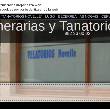
one mejor esta web.
por parte del titular de la web
TORIOS NOVELLE" - LUGO - BECERREÁ - AS NOGAIS - CERVANTES - PE
rarias y Tanatorios 
982 36 00 02
yor seguridad, hagan sus pedidos por teléfono.