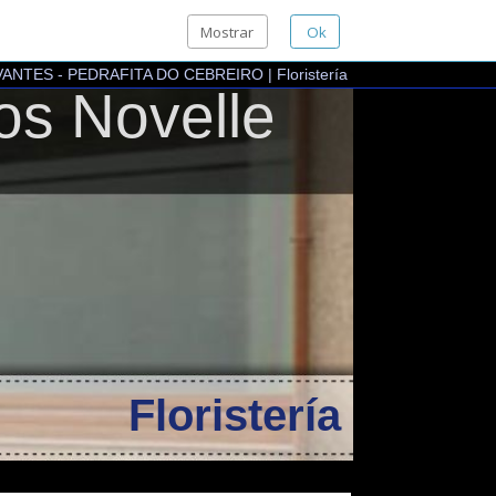
Mostrar
Ok
DRAFITA DO CEBREIRO
|
Floristería
Novelle
Floristería